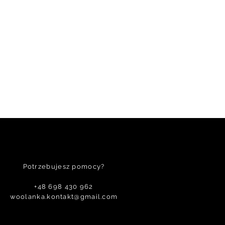
ojego dziecka egzemplarza
 for baby|Robin Hood, po
alizuję je najszybciej jak to
aksymalny czas oczekiwania
w opisie produktu.
Potrzebujesz pomocy?
+48 698 430 962
woolanka.kontakt@gmail.com