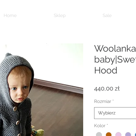
Home
Sklep
Sale
Woolanka 
baby|Swe
Hood
Cena
440,00 zł
Rozmiar
*
Wybierz
Kolor
*