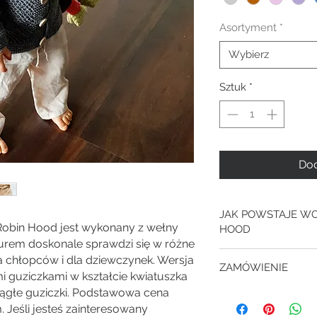
Asortyment
*
Wybierz
Sztuk
*
Dod
JAK POWSTAJE W
Robin Hood jest wykonany z wełny
HOOD
turem doskonale sprawdzi się w różne
Na zrobienie swet
a chłopców i dla dziewczynek. Wersja
ZAMÓWIENIE
jest kilkanaście go
i guziczkami w kształcie kwiatuszka
Rekawy sweterka ł
ągłe guziczki. Podstawowa cena
Dodając produkt d
podstawoą bezsz
Jeśli jesteś zainteresowany
zakup składasz z