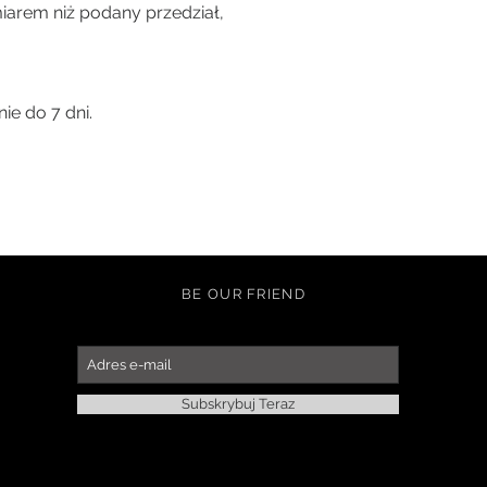
arem niż podany przedział,
specjalnie dla Tw
sweterka Woolanka
jego opłaceniu, zre
bedzie możliwe. M
ie do 7 dni.
na nie znajdziesz 
BE OUR FRIEND
Subskrybuj Teraz