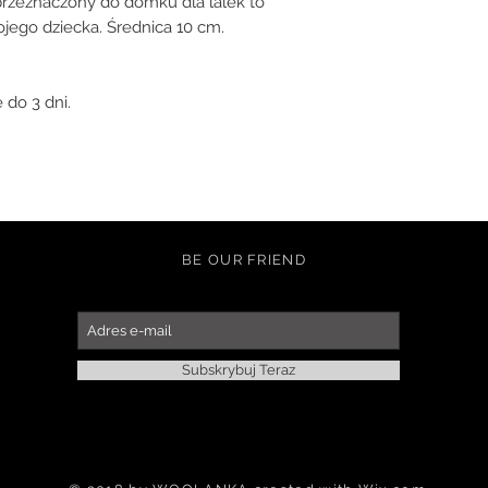
zeznaczony do domku dla lalek to 
ego dziecka. Średnica 10 cm. 

BE OUR FRIEND
Subskrybuj Teraz