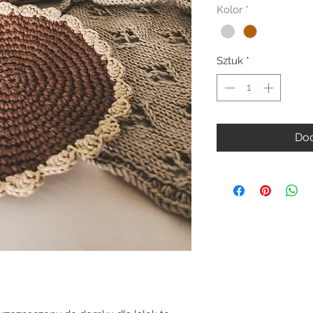
Kolor
*
Sztuk
*
Dod