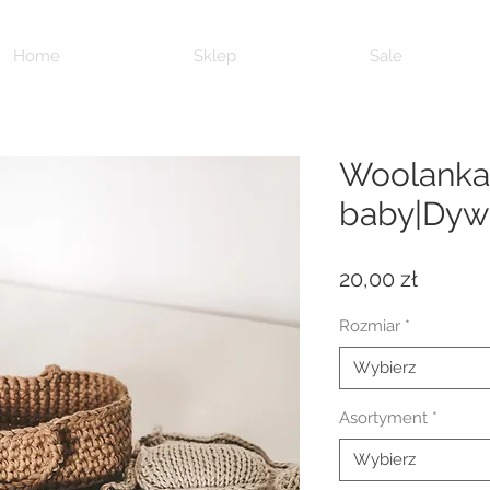
Home
Sklep
Sale
Woolanka 
baby|Dywa
Cena
20,00 zł
Rozmiar
*
Wybierz
Asortyment
*
Wybierz