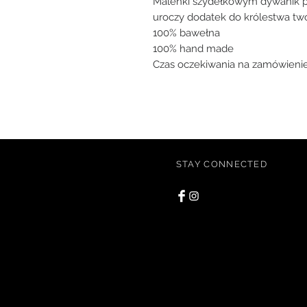
Maleńki szydełkowym dywanik pr
uroczy dodatek do królestwa twoj
100% bawełna

100% hand made

STAY CONNECTED