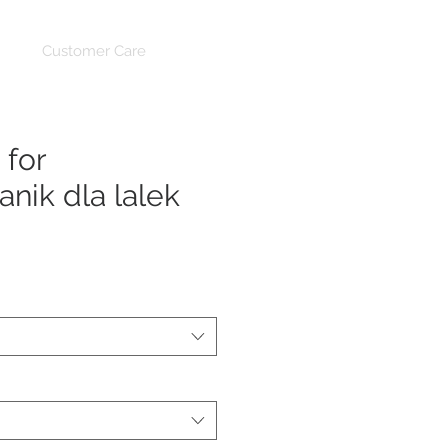
Customer Care
for
nik dla lalek