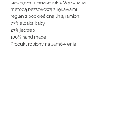
cieplejsze miesiące roku. Wykonana
metodą bezszwową z rękawami
reglan z podkreśloną linią ramion.
77% alpaka baby
23% jedwab
100% hand made
Produkt robiony na zamówienie
klienta nie podlega zwrotowi.
Czas oczekiwania na zamienię do
10-14 dni.
STAY CONNECTED