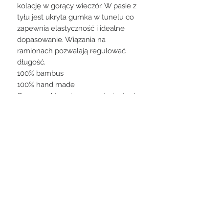
kolację w gorący wieczór. W pasie z
tyłu jest ukryta gumka w tunelu co
zapewnia elastyczność i idealne
dopasowanie. Wiązania na
ramionach pozwalają regulować
długość.
100% bambus
100% hand made
Czas oczekiwania na zamówienie do
14 dni.
Produkt robiony na zamówienie
klienta nie podlega zwrotowi.
STAY CONNECTED