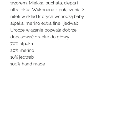
wzorem. Miękka, puchata, ciepła i
ultralekka. Wykonana z połączenia 2
nitek w skład których wchodzą baby
alpaka, merino extra fine i jedwab.
Urocze wiązanie pozwala dobrze
dopasować czapkę do głowy.
70% alpaka
20% merino
10% jedwab
100% hand made
Czas oczekiwania na zamówienie do
7 dni.
Produkt robiony na zamówienie
klienta nie podlega zwrotowi.
STAY CONNECTED